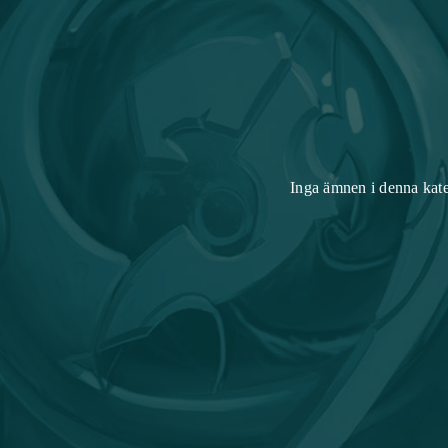
Inga ämnen i denna kat