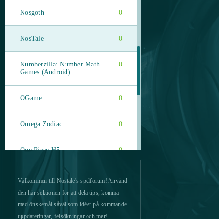
Nosgoth
0
NosTale
0
Numberzilla: Number Math
0
Games (Android)
OGame
0
Omega Zodiac
0
One Piece H5
0
OnePiece 2 - Pirate Kings
0
Välkommen till Nostale's spelforum! Använd
den här sektionen för att dela tips, komma
Online Football Manager
0
med önskemål såväl som idéer på kommande
uppdateringar, felsökningar och mer!