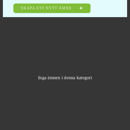
Under Control
0
SKAPA ETT NYTT ÄMNE
Undermaster
0
Unlimited Ninja
0
Unturned
0
Uptasia
0
Inga ämnen i denna kategori
Urban Rivals
0
VastWars
0
Vikings: War of Clans
0
Vindictus
0