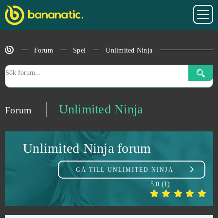
Trading Legend (Android)
0
Traffic Puzzle (Android)
0
Forum
Spel
Unlimited Ninja
Travian
0
Travian Kingdoms
0
Unlimited Ninja
Forum
Tribal Wars
0
Unlimited Ninja forum
Tribal Wars 2
0
GÅ TILL
UNLIMITED NINJA
Trove
0
5.0
(
1
)
Twin Saga
0