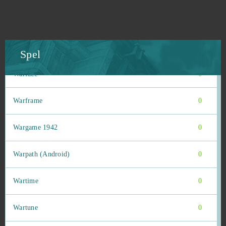
War Robots
0
War2 Glory
0
Spel
Warface
0
Warframe
0
Wargame 1942
0
Warpath (Android)
0
Wartime
0
Wartune
0