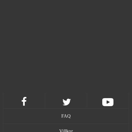
World of Warships
0
WSO Poker
0
Xhunter
0
Zoo 2 - Animal Park
0
Zula
0
FAQ
Villkor