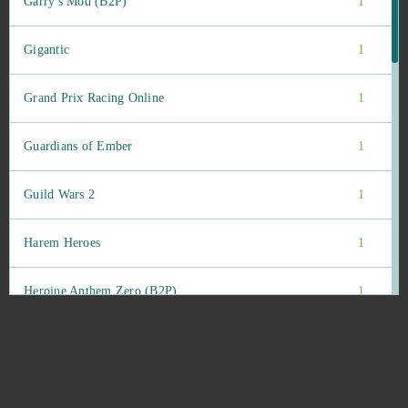
Garry's Mod (B2P)
1
Gigantic
1
Grand Prix Racing Online
1
Guardians of Ember
1
Guild Wars 2
1
Harem Heroes
1
Heroine Anthem Zero (B2P)
1
Horzer
1
Ikariam
1