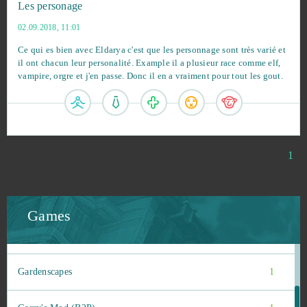
Les personage
Dragon Lord
1
02.09.2018, 11:01
Ce qui es bien avec Eldarya c'est que les personnage sont très varié et
Eldarya
1
il ont chacun leur personalité. Example il a plusieur race comme elf,
vampire, orgre et j'en passe. Donc il en a vraiment pour tout les gout.
ENLISTED
1
Eternal Edge+ Prologue
1
1
Flower Knight Girl
1
Fugue in Void
1
Games
Gacha Life
1
Gardenscapes
1