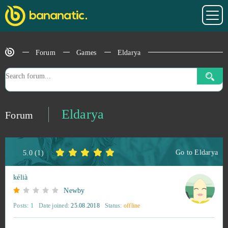
Cosmic League
1
Cosmic Shock League
1
Forum
Games
Eldarya
CrowFall (B2P)
1
Dark Genesis
1
Eldarya
Forum
Diablo III (B2P)
1
Go to
Eldarya
5.0
(
1
)
DOTA 2
1
kélià
Dragon Awaken
1
Newby
Posts:
1
Date joined:
25.08.2018
Status:
offline
Dragon Ball Online
1