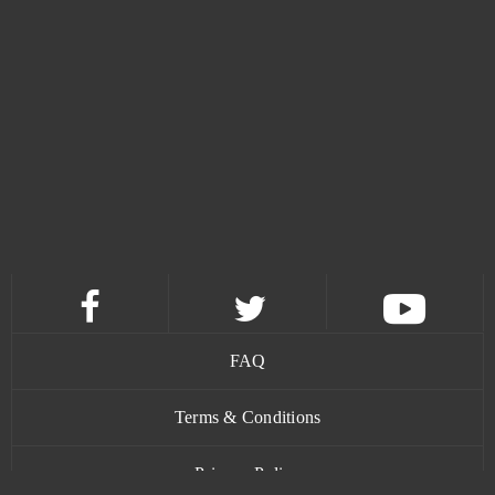
League of Angels 3
1
Lineage 2 Essence
1
Magic: The Gathering
1
My Free Farm 2
1
OGame
1
Pokemon Mega
1
FAQ
Prison Wars
1
Terms & Conditions
RAID Shadow Legends
1
Privacy Policy